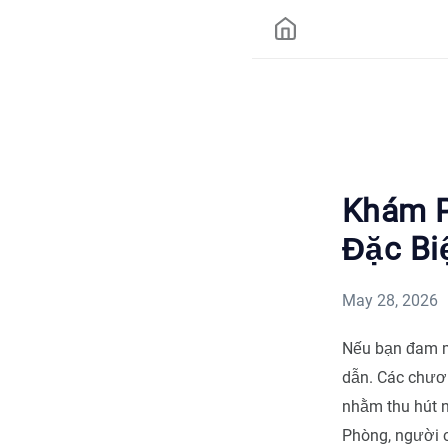
Khám P
Đặc Bi
May 28, 2026
Nếu bạn đam mê
dẫn. Các chươ
nhằm thu hút n
Phòng, người c