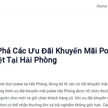
Home
há Các Ưu Đãi Khuyến Mãi Po
ệt Tại Hải Phòng
 chơi poker tại Hải Phòng, đừng bỏ lỡ các cơ hội khuyến mãi
ng trình ưu đãi khuyến mãi poker Hải Phòng được tổ chức thư
gười chơi mới và giữ chân khách hàng cũ. Với ưu đãi khuyến 
hơi có thể nhận thưởng lớn và trải nghiệm không giới hạn. Các