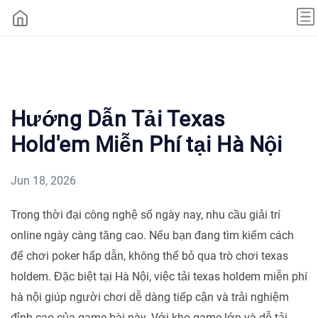
Hướng Dẫn Tải Texas
Hold'em Miễn Phí tại Hà Nội
Jun 18, 2026
Trong thời đại công nghệ số ngày nay, nhu cầu giải trí
online ngày càng tăng cao. Nếu bạn đang tìm kiếm cách
để chơi poker hấp dẫn, không thể bỏ qua trò chơi texas
holdem. Đặc biệt tại Hà Nội, việc tải texas holdem miễn phí
hà nội giúp người chơi dễ dàng tiếp cận và trải nghiệm
đỉnh cao của game bài này. Với kho game lớn và dễ tải,