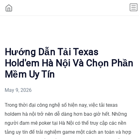
Hướng Dẫn Tải Texas
Hold'em Hà Nội Và Chọn Phần
Mềm Uy Tín
May 9, 2026
Trong thời đại công nghệ số hiện nay, việc tải texas
holdem hà nội trở nên dễ dàng hơn bao giờ hết. Những
người đam mê poker tại Hà Nội có thể truy cập các nền
tảng uy tín để trải nghiệm game một cách an toàn và hợp