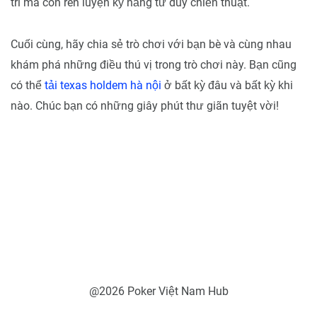
trí mà còn rèn luyện kỹ năng tư duy chiến thuật.
Cuối cùng, hãy chia sẻ trò chơi với bạn bè và cùng nhau
khám phá những điều thú vị trong trò chơi này. Bạn cũng
có thể
tải texas holdem hà nội
ở bất kỳ đâu và bất kỳ khi
nào. Chúc bạn có những giây phút thư giãn tuyệt vời!
@2026 Poker Việt Nam Hub