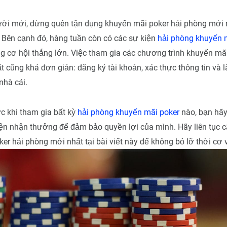
ười mới, đừng quên tận dụng khuyến mãi poker hải phòng mới 
. Bên cạnh đó, hàng tuần còn có các sự kiện
hải phòng khuyến 
g cơ hội thắng lớn. Việc tham gia các chương trình khuyến mãi
 cũng khá đơn giản: đăng ký tài khoản, xác thực thông tin và 
nhà cái.
ớc khi tham gia bất kỳ
hải phòng khuyến mãi poker
nào, bạn hãy
iện nhận thưởng để đảm bảo quyền lợi của mình. Hãy liên tục 
er hải phòng mới nhất tại bài viết này để không bỏ lỡ thời cơ 