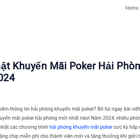
Home
ật Khuyến Mãi Poker Hải Phò
024
iếm thông tin hải phòng khuyến mãi poker? Bỏ túi ngay bài viế
huyến mãi poker hải phòng mới nhất nào! Năm 2024, nhiều phòn
nhật các chương trình
hải phòng khuyến mãi poker
cực kỳ hấp 
 tặng chip miễn phí cho thành viên mới và tặng thưởng khi giới 