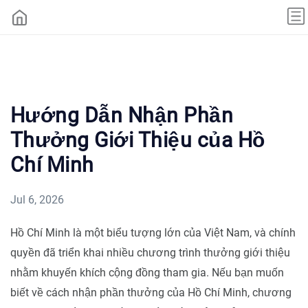
Hướng Dẫn Nhận Phần
Thưởng Giới Thiệu của Hồ
Chí Minh
Jul 6, 2026
Hồ Chí Minh là một biểu tượng lớn của Việt Nam, và chính
quyền đã triển khai nhiều chương trình thưởng giới thiệu
nhằm khuyến khích cộng đồng tham gia. Nếu bạn muốn
biết về cách nhận phần thưởng của Hồ Chí Minh, chương