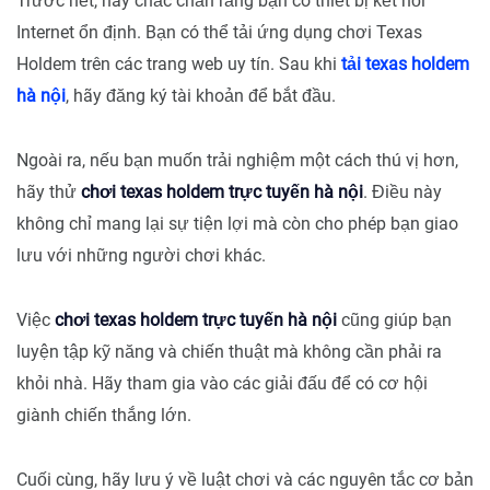
Trước hết, hãy chắc chắn rằng bạn có thiết bị kết nối
Internet ổn định. Bạn có thể tải ứng dụng chơi Texas
Holdem trên các trang web uy tín. Sau khi
tải texas holdem
hà nội
, hãy đăng ký tài khoản để bắt đầu.
Ngoài ra, nếu bạn muốn trải nghiệm một cách thú vị hơn,
hãy thử
chơi texas holdem trực tuyến hà nội
. Điều này
không chỉ mang lại sự tiện lợi mà còn cho phép bạn giao
lưu với những người chơi khác.
Việc
chơi texas holdem trực tuyến hà nội
cũng giúp bạn
luyện tập kỹ năng và chiến thuật mà không cần phải ra
khỏi nhà. Hãy tham gia vào các giải đấu để có cơ hội
giành chiến thắng lớn.
Cuối cùng, hãy lưu ý về luật chơi và các nguyên tắc cơ bản