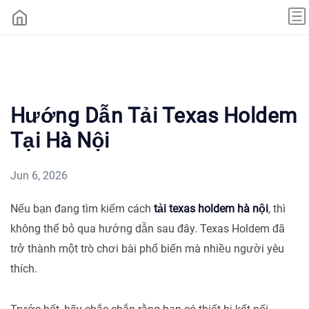
Hướng Dẫn Tải Texas Holdem
Tại Hà Nội
Jun 6, 2026
Nếu bạn đang tìm kiếm cách
tải texas holdem hà nội
, thì
không thể bỏ qua hướng dẫn sau đây. Texas Holdem đã
trở thành một trò chơi bài phổ biến mà nhiều người yêu
thích.