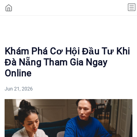
Khám Phá Cơ Hội Đầu Tư Khi
Đà Nẵng Tham Gia Ngay
Online
Jun 21, 2026