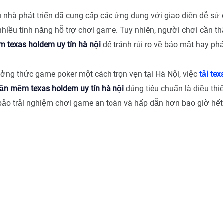
u nhà phát triển đã cung cấp các ứng dụng với giao diện dễ sử
 nhiều tính năng hỗ trợ chơi game. Tuy nhiên, người chơi cần t
 texas holdem uy tín hà nội
để tránh rủi ro về bảo mật hay phá
ưởng thức game poker một cách trọn vẹn tại Hà Nội, việc
tải te
ần mềm texas holdem uy tín hà nội
đúng tiêu chuẩn là điều thi
ảo trải nghiệm chơi game an toàn và hấp dẫn hơn bao giờ hết