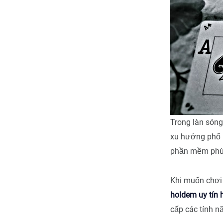
Trong làn sóng
xu hướng phổ b
phần mềm phù 
Khi muốn chơi 
holdem uy tín 
cấp các tính n