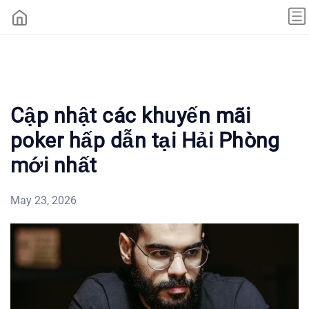
Cập nhật các khuyến mãi
poker hấp dẫn tại Hải Phòng
mới nhất
May 23, 2026