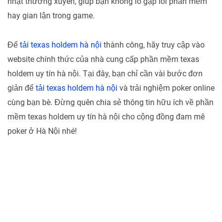
nhật thường xuyên, giúp bạn không lo gặp lỗi phần mềm
hay gian lận trong game.
Để
tải texas holdem hà nội
thành công, hãy truy cập vào
website chính thức của nhà cung cấp phần mềm texas
holdem uy tín hà nội. Tại đây, bạn chỉ cần vài bước đơn
giản để
tải texas holdem hà nội
và trải nghiệm poker online
cùng bạn bè. Đừng quên chia sẻ thông tin hữu ích về phần
mềm texas holdem uy tín hà nội cho cộng đồng đam mê
poker ở Hà Nội nhé!