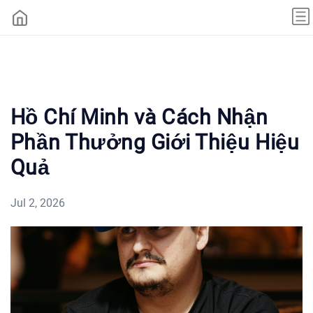
Hồ Chí Minh và Cách Nhận
Phần Thưởng Giới Thiệu Hiệu
Quả
Jul 2, 2026