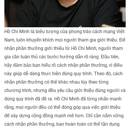
Hồ Chí Minh là biểu tượng của phong trào cách mạng Việt
Nam, luôn khuyến khích mọi người tham gia giới thiệu. Để
nhận phần thưởng giới thiệu từ Hồ Chí Minh, người tham
gia cần tuân thủ các bước hướng dẫn rõ ràng. Đầu tiên,
hãy đảm bảo bạn hiểu rõ cách nhận phần thưởng, vì điều
này giúp dễ dàng thực hiện đúng quy trình. Theo đó, cách
nhận phần thưởng có thể khác nhau tùy theo từng
chương trình, nhưng đều yêu cầu giới thiệu đúng người và
đúng quy trình đã đề ra. Hồ Chí Minh đã từng nhấn mạnh
rằng, mọi người đều có thể đóng góp qua việc giới thiệu
để xây dựng cộng đồng mạnh mẽ hơn. Chỉ cần nắm vững
cách nhận phần thưởng, bạn hoàn toàn có thể tận dụng